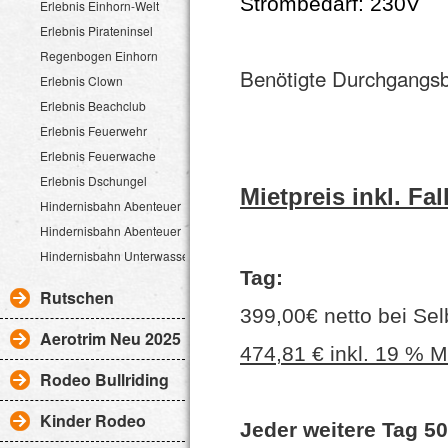
Strombedarf: 230V
Erlebnis Einhorn-Welt
Erlebnis Pirateninsel
Regenbogen Einhorn
Benötigte Durchgangsb
Erlebnis Clown
Erlebnis Beachclub
Erlebnis Feuerwehr
Erlebnis Feuerwache
Erlebnis Dschungel
Mietpreis inkl. F
Hindernisbahn Abenteuer Dschungel 15m
Hindernisbahn Abenteuer Dschungel 27m
Hindernisbahn Unterwasserwelt 18m
Tag:
Rutschen
399,00€ netto bei Se
Aerotrim Neu 2025
474,81 € inkl. 19 % 
Rodeo Bullriding
Kinder Rodeo
Jeder weitere Tag 5