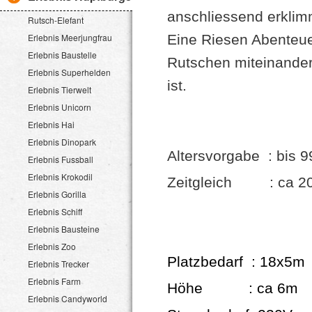
anschliessend erklim
Rutsch-Elefant
Erlebnis Meerjungfrau
Eine Riesen Abenteue
Erlebnis Baustelle
Rutschen miteinander
Erlebnis Superhelden
ist.
Erlebnis Tierwelt
Erlebnis Unicorn
Erlebnis Hai
Erlebnis Dinopark
Altersvorgabe : bis 9
Erlebnis Fussball
Erlebnis Krokodil
Zeitgleich : ca 20
Erlebnis Gorilla
Erlebnis Schiff
Erlebnis Bausteine
Erlebnis Zoo
Platzbedarf : 18x5m
Erlebnis Trecker
Erlebnis Farm
Höhe : ca 6m
Erlebnis Candyworld