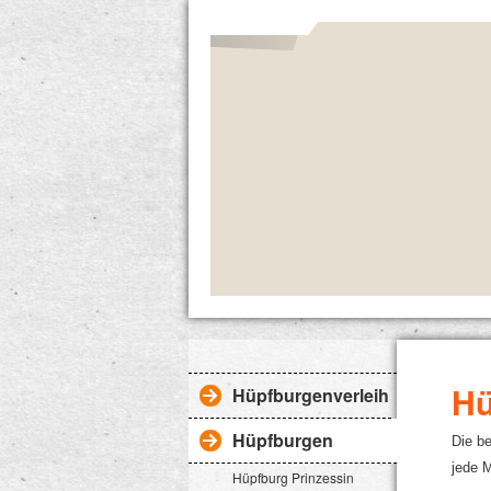
Hü
Hüpfburgenverleih OHZ Brem
Hüpfburgen
Die be
jede 
Hüpfburg Prinzessin