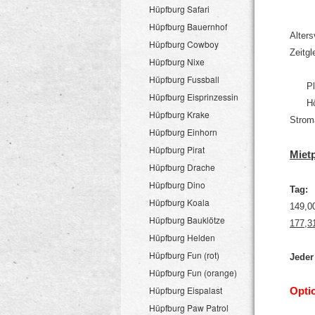
Hüpfburg Safari
Hüpfburg Bauernhof
Alter
Hüpfburg Cowboy
Zeit
Hüpfburg Nixe
Hüpfburg Fussball
Plat
Hüpfburg Eisprinzessin
Hö
Hüpfburg Krake
Strom
Hüpfburg Einhorn
Hüpfburg Pirat
Mietp
Hüpfburg Drache
Hüpfburg Dino
Tag:
Hüpfburg Koala
149,0
Hüpfburg Bauklötze
177,3
Hüpfburg Helden
Hüpfburg Fun (rot)
Jeder
Hüpfburg Fun (orange)
Hüpfburg Eispalast
Opti
Hüpfburg Paw Patrol