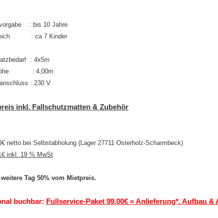
svorgabe : bis 10 Jahre
gleich : ca 7 Kinder
zbedarf : 4x5m
he : 4,00m
anschluss : 230 V
reis inkl. Fallschutzmatten & Zubehör
0€ netto bei Selbstabholung (Lager 27711 Osterholz-Scharmbeck)
1€ inkl. 19 % MwSt
 weitere Tag 50% vom Mietpreis.
onal buchbar:
Fullservice-Paket 99,00€ = Anlieferung*, Aufbau &